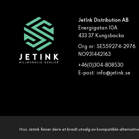
JetInk Distribution AB
Energigatan 10A
433 37 Kungsbacka
Org nr: SE559274-2976
NO931442163
+46(0)304-808530
E-post:
info@jetink.se
Hos Jetink finner dere et bredt utvalg av kompatible alternativer