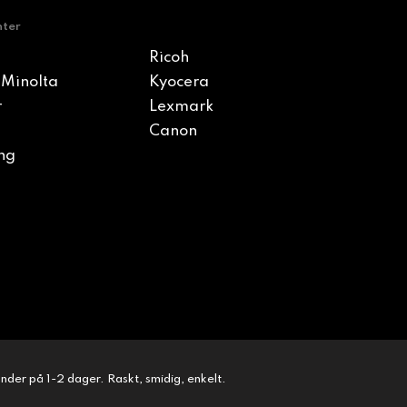
nter
Ricoh
 Minolta
Kyocera
r
Lexmark
Canon
ng
kunder på 1-2 dager. Raskt, smidig, enkelt.