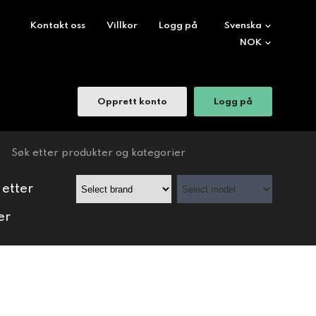
Kontakt oss
Villkor
Logg på
Opprett konto
Logg på
 etter
er