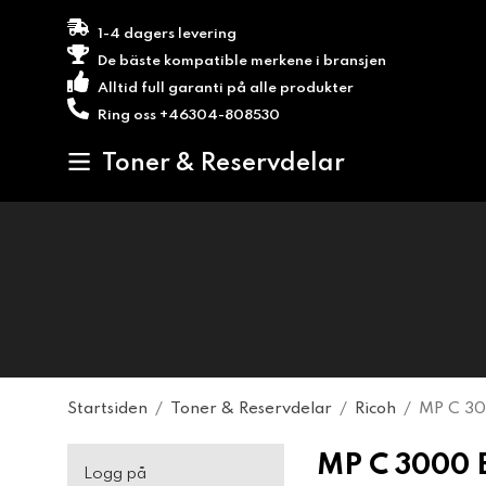
1-4 dagers levering
De bäste kompatible merkene i bransjen
Alltid full garanti på alle produkter
Ring oss +46304-808530
Toner & Reservdelar
Startsiden
/
Toner & Reservdelar
/
Ricoh
/
MP C 30
MP C 3000 
Logg på