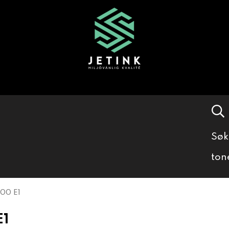
Søk
ton
00 E1
E1