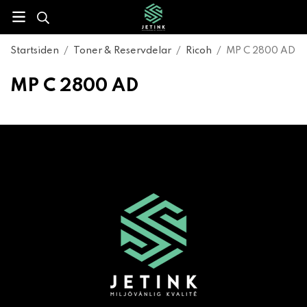
Startsiden
/
Toner & Reservdelar
/
Ricoh
/
MP C 2800 AD
MP C 2800 AD