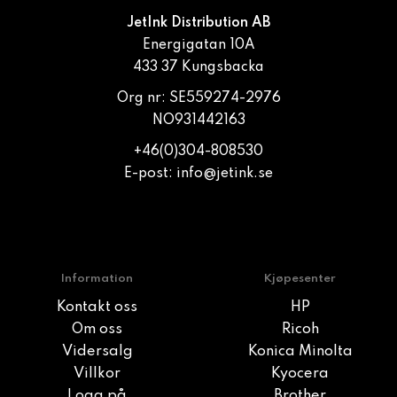
JetInk Distribution AB
Energigatan 10A
433 37 Kungsbacka
Org nr: SE559274-2976
NO931442163
+46(0)304-808530
E-post:
info@jetink.se
Information
Kjøpesenter
Kontakt oss
HP
Om oss
Ricoh
Vidersalg
Konica Minolta
Villkor
Kyocera
Logg på
Brother