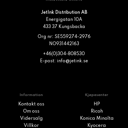
JetInk Distribution AB
Energigatan 10A
433 37 Kungsbacka
Org nr: SE559274-2976
NO931442163
+46(0)304-808530
E-post:
info@jetink.se
Information
Kjøpesenter
Kontakt oss
HP
Om oss
Ricoh
Vidersalg
Konica Minolta
Villkor
Kyocera