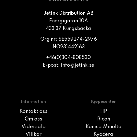
JetInk Distribution AB
Energigatan 10A
433 37 Kungsbacka
Org nr: SE559274-2976
NO931442163
+46(0)304-808530
E-post:
info@jetink.se
Information
Kjøpesenter
Kontakt oss
HP
Om oss
Ricoh
Vidersalg
Konica Minolta
Villkor
Kyocera