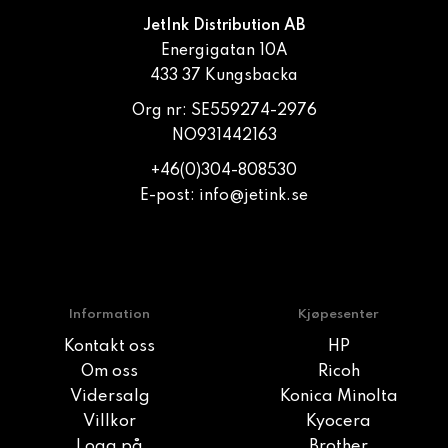
JetInk Distribution AB
Energigatan 10A
433 37 Kungsbacka
Org nr: SE559274-2976
NO931442163
+46(0)304-808530
E-post:
info@jetink.se
Information
Kjøpesenter
Kontakt oss
HP
Om oss
Ricoh
Vidersalg
Konica Minolta
Villkor
Kyocera
Logg på
Brother