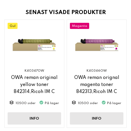
SENAST VISADE PRODUKTER
Gul
Magenta
K40347OW
K40346OW
OWA reman original
OWA reman orignal
yellow toner
magenta toner
842314,Ricoh IM C
842313,Ricoh IM C
2500
2500
10500 sider
På lager
10500 sider
På lager
INFO
INFO