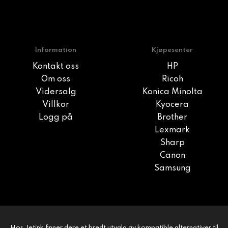
Information
Kjøpesenter
Kontakt oss
HP
Om oss
Ricoh
Vidersalg
Konica Minolta
Villkor
Kyocera
Logg på
Brother
Lexmark
Sharp
Canon
Samsung
Hos Jetink finner dere et bredt utvalg av kompatible alternativer til