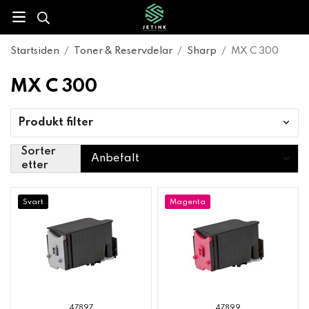
Startsiden
/
Toner & Reservdelar
/
Sharp
/
MX C 300
MX C 300
Produkt filter
Sorter
etter
Svart
Magenta
47897
47899