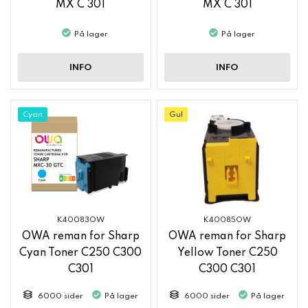
MX C 301
MX C 301
På lager
På lager
INFO
INFO
Cyan
Gul
K40083OW
K40085OW
OWA reman for Sharp
OWA reman for Sharp
Cyan Toner C250 C300
Yellow Toner C250
C301
C300 C301
6000 sider
På lager
6000 sider
På lager