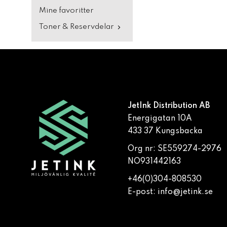
Mine favoritter
Toner & Reservdelar
JetInk Distribution AB
Energigatan 10A
433 37 Kungsbacka
Org nr: SE559274-2976
NO931442163
+46(0)304-808530
E-post:
info@jetink.se