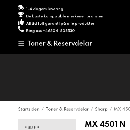
1-4 dagers levering
De bäste kompatible merkene i bransjen
Alltid full garanti på alle produkter
Ring oss +46304-808530
Toner & Reservdelar
Startsiden
/
Toner & Reservdelar
/
Sharp
/
MX 450
MX 4501 N
Logg på