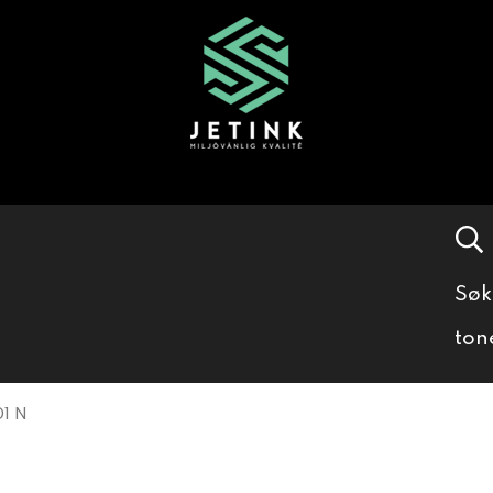
Søk
ton
1 N