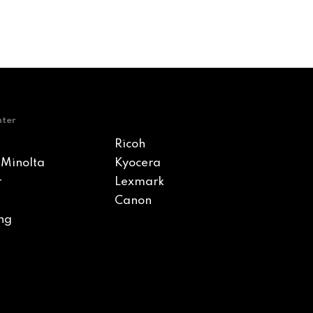
nter
Ricoh
 Minolta
Kyocera
r
Lexmark
Canon
ng