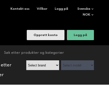
Kontakt oss
Villkor
Logg på
Opprett konto
Logg på
 etter
er