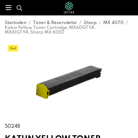
Startsiden
/
Toner & Reservdelar
/
Sharp
/
MX 4070
/
Katun Yellow Toner Cartridge,MX60GTYA,
MX61GTYA,Sharp MX 6050
Gul
50248