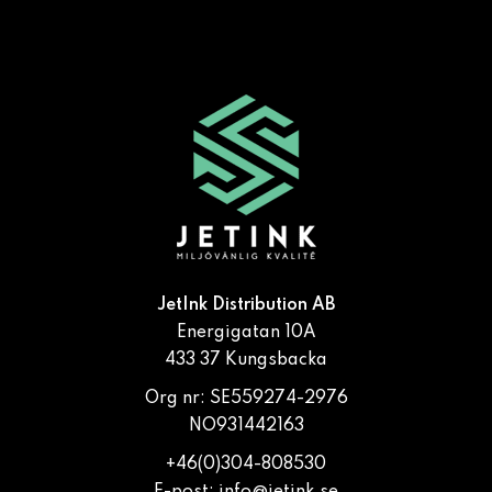
JetInk Distribution AB
Energigatan 10A
433 37 Kungsbacka
Org nr: SE559274-2976
NO931442163
+46(0)304-808530