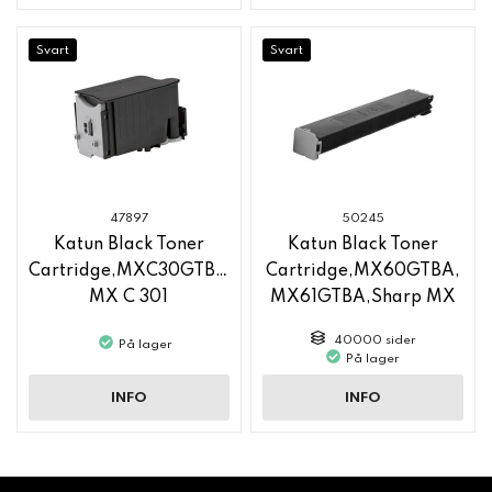
Svart
Svart
47897
50245
Katun Black Toner
Katun Black Toner
Cartridge,MXC30GTB,Sharp
Cartridge,MX60GTBA,
MX C 301
MX61GTBA,Sharp MX
6050
40000 sider
På lager
På lager
INFO
INFO