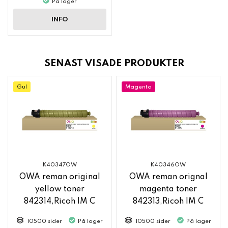
På lager
INFO
SENAST VISADE PRODUKTER
Gul
Magenta
K40347OW
K40346OW
OWA reman original
OWA reman orignal
yellow toner
magenta toner
842314,Ricoh IM C
842313,Ricoh IM C
2500
2500
10500 sider
På lager
10500 sider
På lager