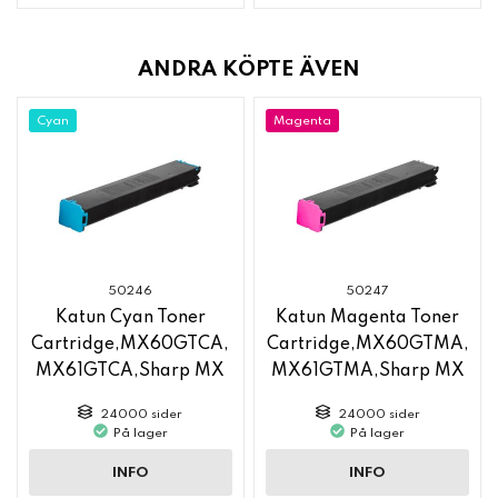
ANDRA KÖPTE ÄVEN
Cyan
Magenta
50246
50247
Katun Cyan Toner
Katun Magenta Toner
Cartridge,MX60GTCA,
Cartridge,MX60GTMA,
MX61GTCA,Sharp MX
MX61GTMA,Sharp MX
6050
6050
24000 sider
24000 sider
På lager
På lager
INFO
INFO