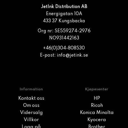
JetInk Distribution AB
Energigatan 10A
433 37 Kungsbacka
Org nr: SE559274-2976
NO931442163
+46(0)304-808530
E-post:
info@jetink.se
Information
Kjøpesenter
Kontakt oss
HP
Om oss
Ricoh
Vidersalg
Konica Minolta
Villkor
Kyocera
Logg på
Brother