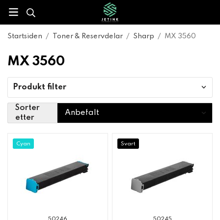
Startsiden
/
Toner & Reservdelar
/
Sharp
/
MX 3560
MX 3560
Produkt filter
Sorter
etter
Cyan
Svart
50246
50245