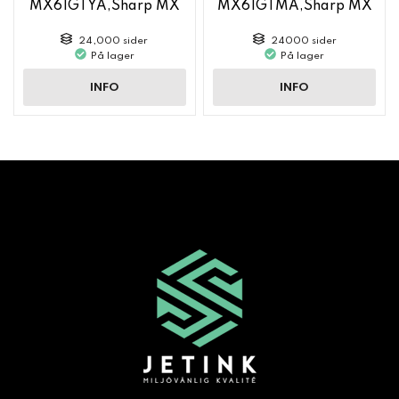
MX61GTYA,Sharp MX
MX61GTMA,Sharp MX
6050
6050
24,000 sider
24000 sider
På lager
På lager
INFO
INFO