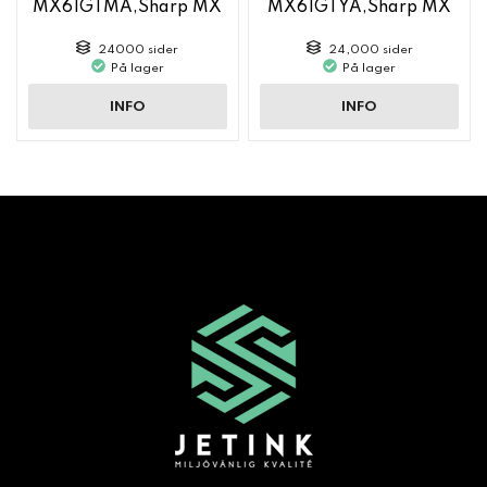
MX61GTMA,Sharp MX
MX61GTYA,Sharp MX
6050
6050
24000 sider
24,000 sider
På lager
På lager
INFO
INFO