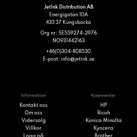
JetInk Distribution AB
Energigatan 10A
433 37 Kungsbacka
Org nr: SE559274-2976
NO931442163
+46(0)304-808530
E-post:
info@jetink.se
Information
Kjøpesenter
Kontakt oss
HP
Om oss
Ricoh
Vidersalg
Konica Minolta
Villkor
Kyocera
Logg på
Brother