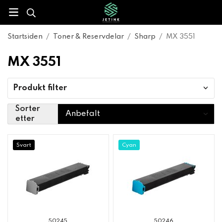
Startsiden
/
Toner & Reservdelar
/
Sharp
/
MX 3551
MX 3551
Produkt filter
Sorter
etter
Svart
Cyan
50245
50246