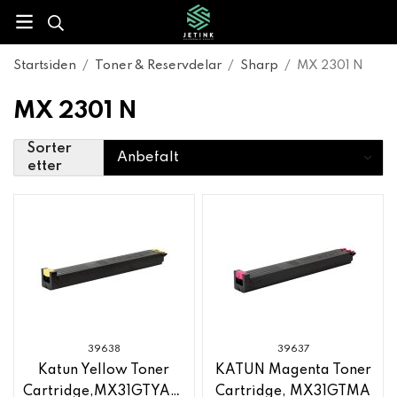
Startsiden
/
Toner & Reservdelar
/
Sharp
/
MX 2301 N
MX 2301 N
Sorter
etter
39638
39637
Katun Yellow Toner
KATUN Magenta Toner
Cartridge,MX31GTYA,Sharp
Cartridge, MX31GTMA