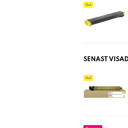
Gul
SENAST VISA
Gul