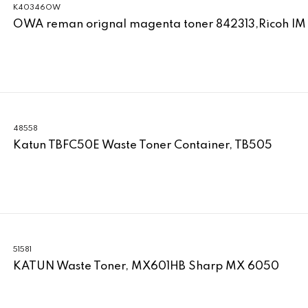
K40346OW
OWA reman orignal magenta toner 842313,Ricoh IM
48558
Katun TBFC50E Waste Toner Container, TB505
51581
KATUN Waste Toner, MX601HB Sharp MX 6050