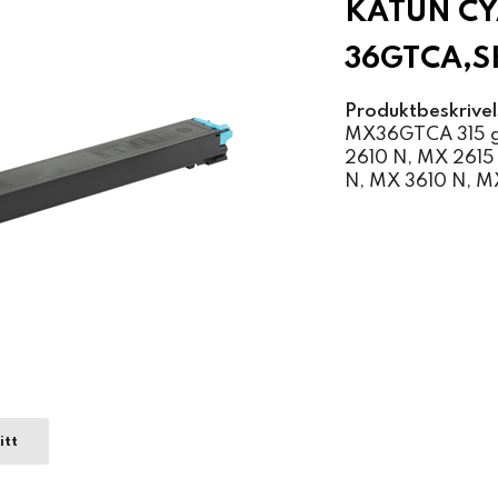
KATUN CY
36GTCA,S
Produktbeskrivel
MX36GTCA 315 g 
2610 N, MX 2615
N, MX 3610 N, M
itt