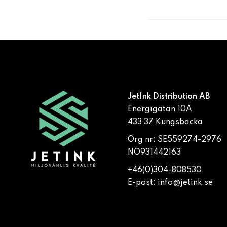
JetInk Distribution AB
Energigatan 10A
433 37 Kungsbacka
Org nr: SE559274-2976
NO931442163
+46(0)304-808530
E-post:
info@jetink.se