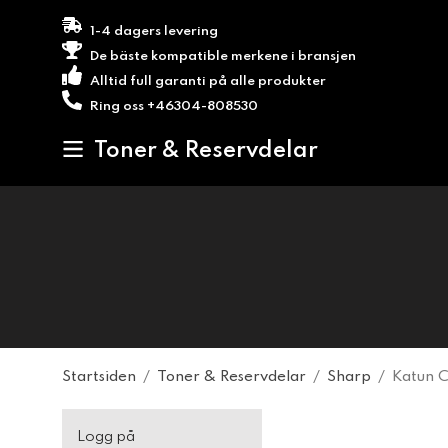
1-4 dagers levering
De bäste kompatible merkene i bransjen
Alltid full garanti på alle produkter
Ring oss +46304-808530
Toner & Reservdelar
Startsiden
/
Toner & Reservdelar
/
Sharp
/
Katun 
Logg på