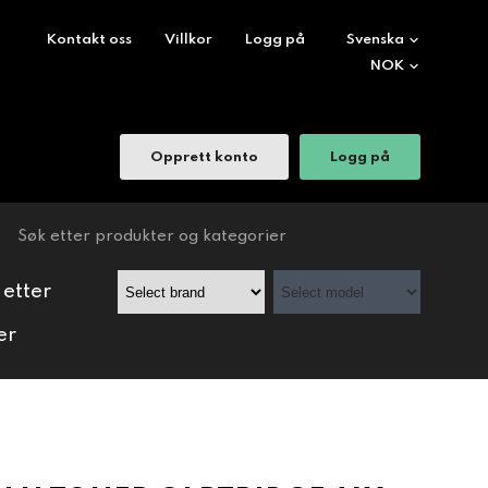
Kontakt oss
Villkor
Logg på
Opprett konto
Logg på
 etter
er