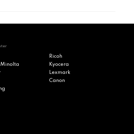
nter
Ricoh
 Minolta
Kyocera
r
Lexmark
Canon
ng