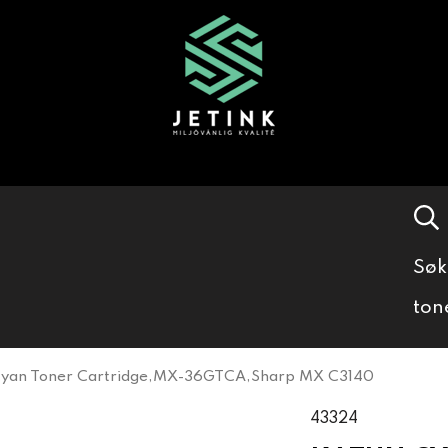
Søk
ton
Cyan Toner Cartridge,MX-36GTCA,Sharp MX C3140
43324