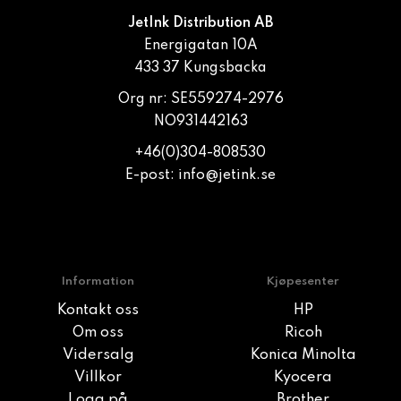
JetInk Distribution AB
Energigatan 10A
433 37 Kungsbacka
Org nr: SE559274-2976
NO931442163
+46(0)304-808530
E-post:
info@jetink.se
Information
Kjøpesenter
Kontakt oss
HP
Om oss
Ricoh
Vidersalg
Konica Minolta
Villkor
Kyocera
Logg på
Brother