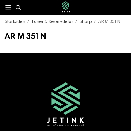
Startsiden
/
Toner & Reservdelar
/
Sharp
/
AR M 351 N
AR M 351 N