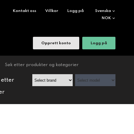
Kontakt oss
Villkor
Logg på
Opprett konto
Logg på
 etter
er