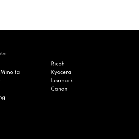
nter
Ricoh
 Minolta
Kyocera
r
Lexmark
Canon
ng