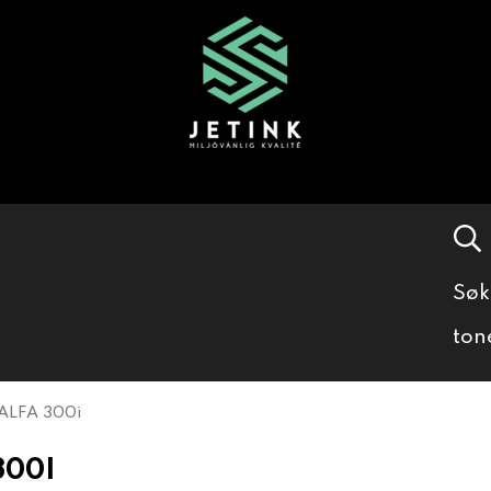
Søk
ton
ALFA 300i
300I