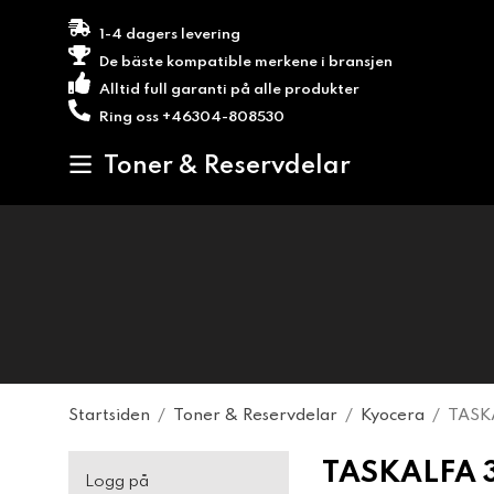
1-4 dagers levering
De bäste kompatible merkene i bransjen
Alltid full garanti på alle produkter
Ring oss +46304-808530
Toner & Reservdelar
Startsiden
/
Toner & Reservdelar
/
Kyocera
/
TASK
TASKALFA 
Logg på