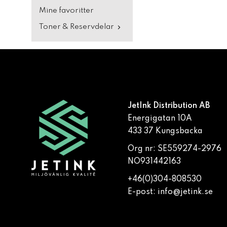
Mine favoritter
Toner & Reservdelar
JetInk Distribution AB
Energigatan 10A
433 37 Kungsbacka
Org nr: SE559274-2976
NO931442163
+46(0)304-808530
E-post:
info@jetink.se