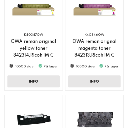
K40347OW
K40346OW
OWA reman original
OWA reman orignal
yellow toner
magenta toner
842314,Ricoh IM C
842313,Ricoh IM C
2500
2500
10500 sider
På lager
10500 sider
På lager
INFO
INFO