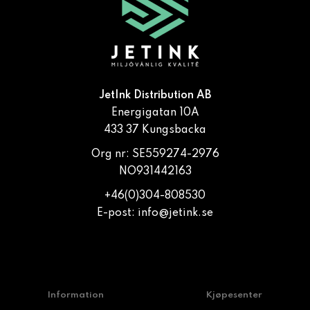
JetInk Distribution AB
Energigatan 10A
433 37 Kungsbacka
Org nr: SE559274-2976
NO931442163
+46(0)304-808530
E-post:
info@jetink.se
Information
Kjøpesenter