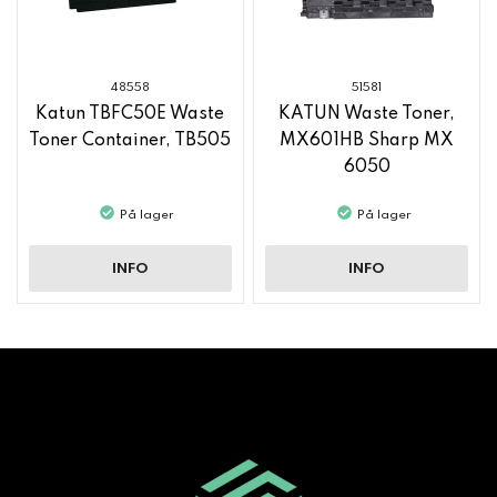
48558
51581
Katun TBFC50E Waste
KATUN Waste Toner,
Toner Container, TB505
MX601HB Sharp MX
6050
På lager
På lager
INFO
INFO