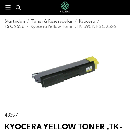
Startsiden
/
Toner & Reservdelar
/
Kyocera
/
FS C 2626
/
Kyocera Yellow Toner ,TK-590Y, FS C 2526
43397
KYOCERA YELLOW TONER ,TK-