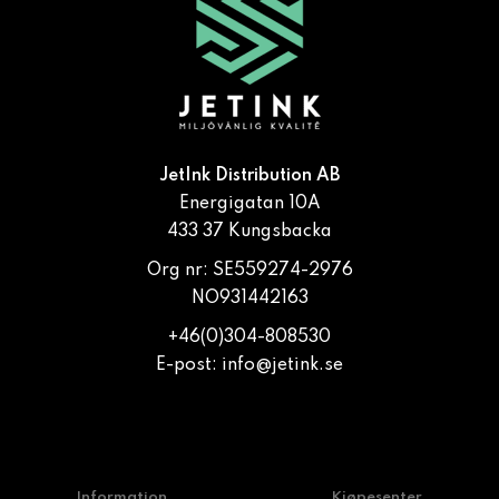
JetInk Distribution AB
Energigatan 10A
433 37 Kungsbacka
Org nr: SE559274-2976
NO931442163
+46(0)304-808530
E-post:
info@jetink.se
Information
Kjøpesenter