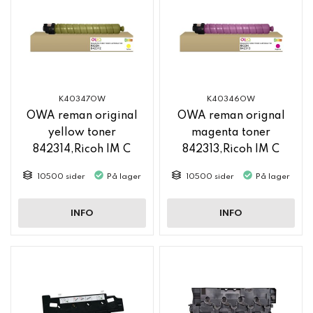
K40347OW
K40346OW
OWA reman original
OWA reman orignal
yellow toner
magenta toner
842314,Ricoh IM C
842313,Ricoh IM C
2500
2500
10500 sider
På lager
10500 sider
På lager
INFO
INFO