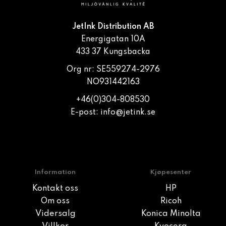
JetInk Distribution AB
Energigatan 10A
433 37 Kungsbacka
Org nr: SE559274-2976
NO931442163
+46(0)304-808530
E-post:
info@jetink.se
Information
Kjøpesenter
Kontakt oss
HP
Om oss
Ricoh
Vidersalg
Konica Minolta