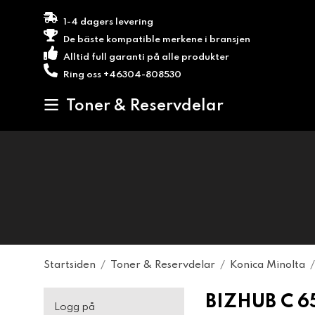
1-4 dagers levering
De bäste kompatible merkene i bransjen
Alltid full garanti på alle produkter
Ring oss +46304-808530
Toner & Reservdelar
Startsiden
/
Toner & Reservdelar
/
Konica Minolta
/
BIZHUB C 6
Logg på