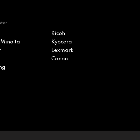
nter
Ricoh
 Minolta
Kyocera
r
Lexmark
Canon
ng