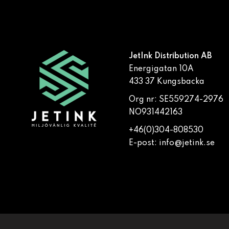
JetInk Distribution AB
Energigatan 10A
433 37 Kungsbacka
Org nr: SE559274-2976
NO931442163
+46(0)304-808530
E-post:
info@jetink.se