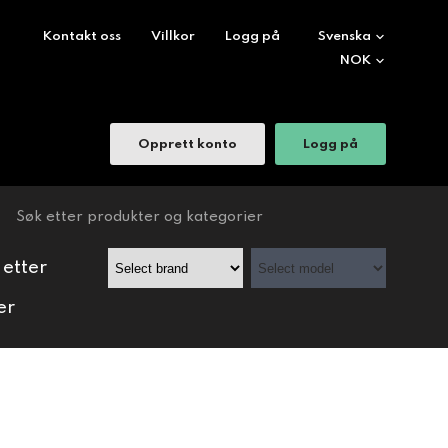
Kontakt oss
Villkor
Logg på
Opprett konto
Logg på
 etter
er