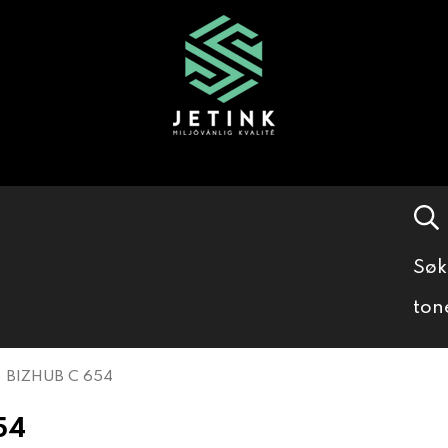
Søk
ton
BIZHUB C 654
54