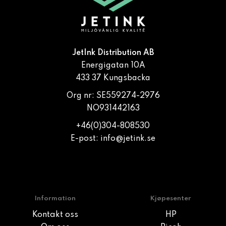
JetInk Distribution AB
Energigatan 10A
433 37 Kungsbacka
Org nr: SE559274-2976
NO931442163
+46(0)304-808530
E-post:
info@jetink.se
Information
Kjøpesenter
Kontakt oss
HP