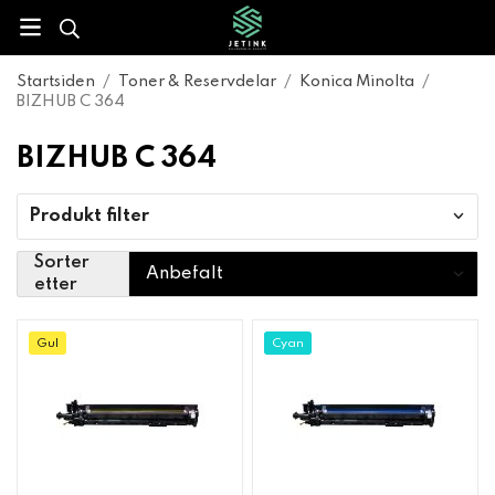
Startsiden
/
Toner & Reservdelar
/
Konica Minolta
/
BIZHUB C 364
BIZHUB C 364
Produkt filter
Sorter
etter
Gul
Cyan