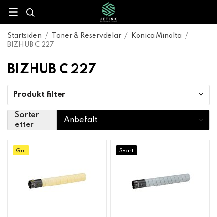
Startsiden
/
Toner & Reservdelar
/
Konica Minolta
/
BIZHUB C 227
BIZHUB C 227
Produkt filter
Sorter
etter
Gul
Svart