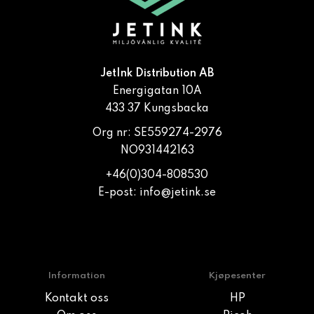
JetInk Distribution AB
Energigatan 10A
433 37 Kungsbacka
Org nr: SE559274-2976
NO931442163
+46(0)304-808530
E-post:
info@jetink.se
Information
Kjøpesenter
Kontakt oss
HP