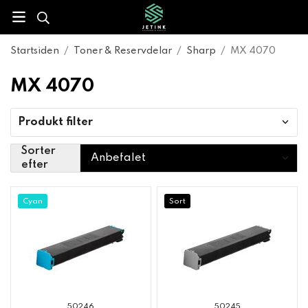
Startsiden
/
Toner & Reservdelar
/
Sharp
/
MX 4070
MX 4070
Produkt filter
Sorter
efter
Cyan
Sort
50246
50245