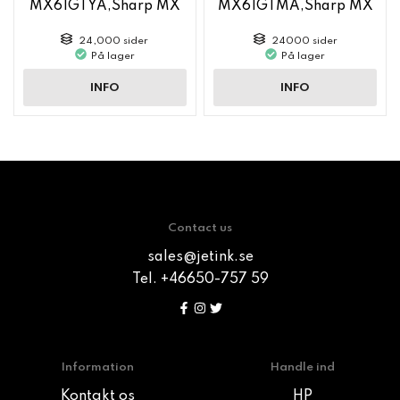
MX61GTYA,Sharp MX
MX61GTMA,Sharp MX
6050
6050
24,000 sider
24000 sider
På lager
På lager
INFO
INFO
Contact us
sales@jetink.se
Tel. +46650-757 59
Information
Handle ind
Kontakt os
HP